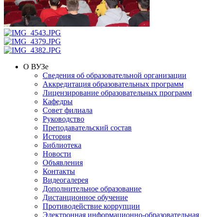
О ВУЗе
Сведения об образовательной организации
Аккредитация образовательных программ
Лицензирование образовательных программ
Кафедры
Совет филиала
Руководство
Преподавательский состав
История
Библиотека
Новости
Объявления
Контакты
Видеогалерея
Дополнительное образование
Дистанционное обучение
Противодействие коррупции
Электронная информационно-образовательная