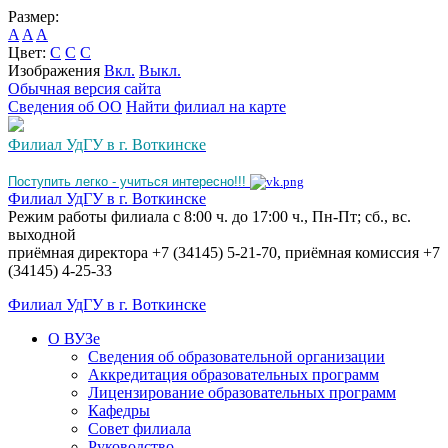
Размер:
A
A
A
Цвет:
C
C
C
Изображения
Вкл.
Выкл.
Обычная версия сайта
Сведения об ОО
Найти филиал на карте
Филиал УдГУ в г. Воткинске
Поступить легко - учиться интересно!!!
Филиал УдГУ в г. Воткинске
Режим работы филиала с 8:00 ч. до 17:00 ч., Пн-Пт; сб., вс.
выходной
приёмная директора +7 (34145) 5-21-70, приёмная комиссия +7
(34145) 4-25-33
Филиал УдГУ в г. Воткинске
О ВУЗе
Сведения об образовательной организации
Аккредитация образовательных программ
Лицензирование образовательных программ
Кафедры
Совет филиала
Руководство