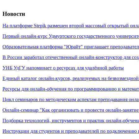
Новости
На платформе Stepik размещен второй массовый открытый онл
Первый онлайн-курс Удмуртского государственного университе
Образовательная платформа "Юрайт" приглашает преподавател
В России заработал отечественный онлайн-конструктор для со
УНБ УдГУ напоминает о ресурсах для удалённой работы
Единый каталог онлайн-курсов, реализуемых на безвозмездно
Ресурсы для онлайн-обучения по программированию и матема
Цикл семинаров по методическим аспектам преподавания онл
Онлайн-семинар "Как организовать и провести онлайн-занятие
Подборка технологий, инструментов и практик онлайн-обучен
Инструкции для студентов и преподавателей по подключению к 