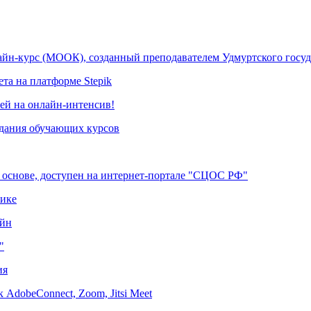
айн-курс (МООК), созданный преподавателем Удмуртского госуд
та на платформе Stepik
ей на онлайн-интенсив!
здания обучающих курсов
й основе, доступен на интернет-портале "СЦОС РФ"
тике
айн
"
ия
AdobeConnect, Zoom, Jitsi Meet