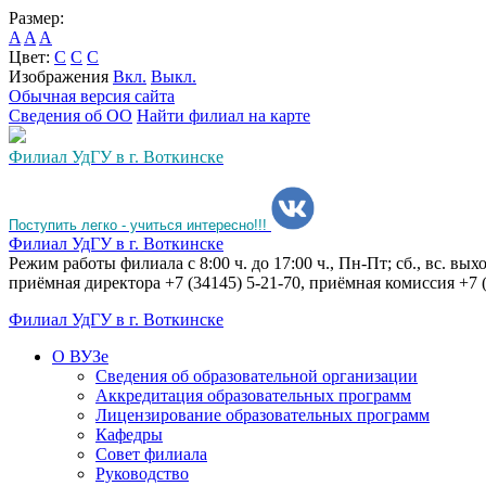
Размер:
A
A
A
Цвет:
C
C
C
Изображения
Вкл.
Выкл.
Обычная версия сайта
Сведения об ОО
Найти филиал на карте
Филиал УдГУ в г. Воткинске
Поступить легко - учиться интересно!!!
Филиал УдГУ в г. Воткинске
Режим работы филиала с 8:00 ч. до 17:00 ч., Пн-Пт; сб., вс. вы
приёмная директора +7 (34145) 5-21-70, приёмная комиссия +7 (
Филиал УдГУ в г. Воткинске
О ВУЗе
Сведения об образовательной организации
Аккредитация образовательных программ
Лицензирование образовательных программ
Кафедры
Совет филиала
Руководство