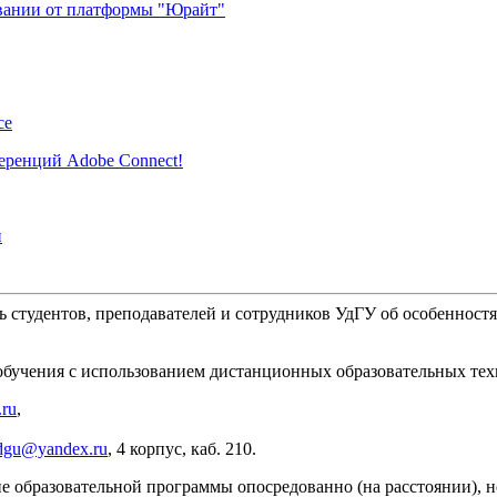
вании от платформы "Юрайт"
се
еренций Adobe Connect!
и
 студентов, преподавателей и сотрудников УдГУ об особенностя
обучения с использованием дистанционных образовательных те
.ru
,
gu@yandex.ru
, 4 корпус, каб. 210.
ние образовательной программы опосредованно (на расстоянии),