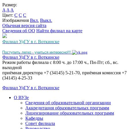
Размер:
A
A
A
Цвет:
C
C
C
Изображения
Вкл.
Выкл.
Обычная версия сайта
Сведения об ОО
Найти филиал на карте
Филиал УдГУ в г. Воткинске
Поступить легко - учиться интересно!!!
Филиал УдГУ в г. Воткинске
Режим работы филиала с 8:00 ч. до 17:00 ч., Пн-Пт; сб., вс.
выходной
приёмная директора +7 (34145) 5-21-70, приёмная комиссия +7
(34145) 4-25-33
Филиал УдГУ в г. Воткинске
О ВУЗе
Сведения об образовательной организации
Аккредитация образовательных программ
Лицензирование образовательных программ
Кафедры
Совет филиала
Руководство