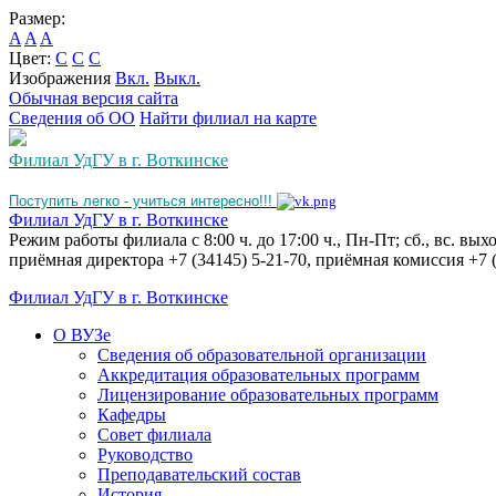
Размер:
A
A
A
Цвет:
C
C
C
Изображения
Вкл.
Выкл.
Обычная версия сайта
Сведения об ОО
Найти филиал на карте
Филиал УдГУ в г. Воткинске
Поступить легко - учиться интересно!!!
Филиал УдГУ в г. Воткинске
Режим работы филиала с 8:00 ч. до 17:00 ч., Пн-Пт; сб., вс. вы
приёмная директора +7 (34145) 5-21-70, приёмная комиссия +7 (
Филиал УдГУ в г. Воткинске
О ВУЗе
Сведения об образовательной организации
Аккредитация образовательных программ
Лицензирование образовательных программ
Кафедры
Совет филиала
Руководство
Преподавательский состав
История